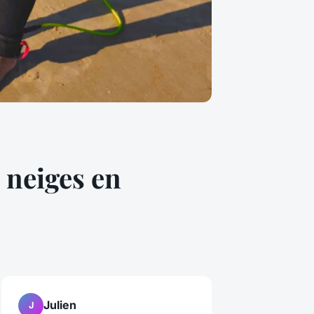
 neiges en
Julien
J