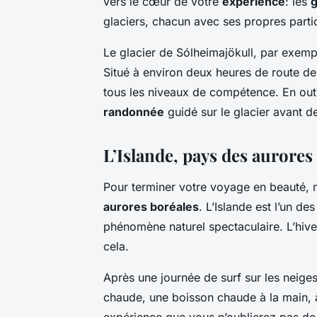
vers le cœur de votre
expérience
: les
g
glaciers, chacun avec ses propres partic
Le glacier de Sólheimajökull, par exempl
Situé à environ deux heures de route de 
tous les niveaux de compétence. En outr
randonnée
guidé sur le glacier avant de
L’Islande, pays des aurores
Pour terminer votre voyage en beauté, n
aurores boréales
. L’Islande est l’un d
phénomène naturel spectaculaire. L’hiver
cela.
Après une journée de surf sur les neig
chaude, une boisson chaude à la main, à
expérience que vous n’oublierez pas de 