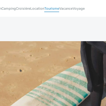
n
Camping
Croisière
Location
Tourisme
Vacance
Voyage