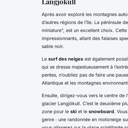
Langjokull
Après avoir exploré les montagnes autou
d’autres régions de l’île. La péninsule 
miniature", est un excellent choix. Cett
impressionnants, allant des falaises sp
sable noir.
Le
surf des neiges
est également possib
qui se dresse majestueusement à l’extré
pentes, n’oubliez pas de faire une pause
Atlantique et les montagnes environnant
Ensuite, dirigez-vous vers le centre de l
glacier Langjökull. C’est le deuxième p
zone pour le
ski
et le
snowboard
. Vous
genre : une randonnée en motoneige sur
vous glisserez sur la glace scintillante 