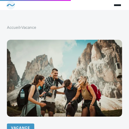
Accueil
›
Vacance
VACANCE