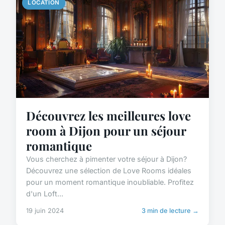
LOCATION
Découvrez les meilleures love
room à Dijon pour un séjour
romantique
Vous cherchez à pimenter votre séjour à Dijon?
Découvrez une sélection de Love Rooms idéales
pour un moment romantique inoubliable. Profitez
d'un Loft...
19 juin 2024
3 min de lecture →